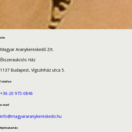
cím
Magyar Aranykereskedő Zrt.
Ékszeraukciós Ház
1137 Budapest, Vígszínház utca 5.
Telefon
+36-20 975-0846
e-mail
info@magyararanykereskedo.hu
Nyitvatartás