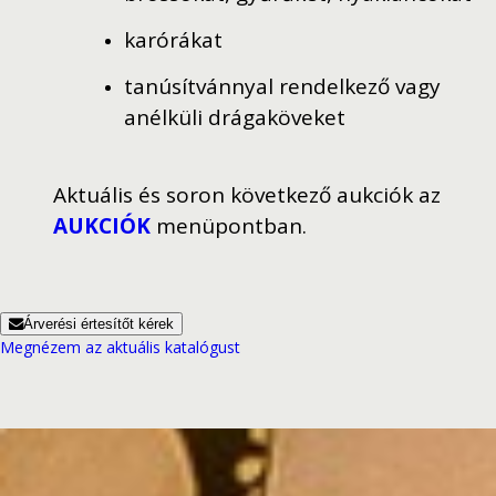
karórákat
tanúsítvánnyal rendelkező vagy
anélküli drágaköveket
Aktuális és soron következő aukciók az
AUKCIÓK
menüpontban.
Árverési értesítőt kérek
Megnézem az aktuális katalógust