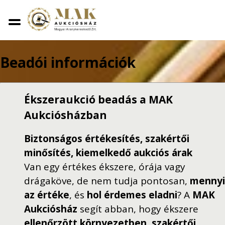
Beadói információk
Ékszeraukció beadás a MAK
Aukciósházban
Biztonságos értékesítés, szakértői
minősítés, kiemelkedő aukciós árak
Van egy értékes ékszere, órája vagy
drágaköve, de nem tudja pontosan,
mennyi
az értéke
, és
hol érdemes eladni
? A
MAK
Aukciósház
segít abban, hogy ékszere
ellenőrzött környezetben, szakértői