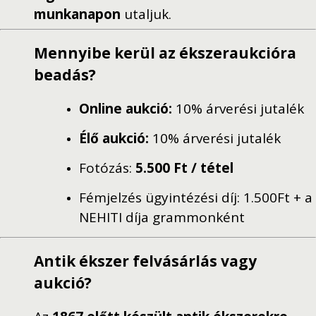
munkanapon
utaljuk.
Mennyibe kerül az ékszeraukcióra
beadás?
Online aukció:
10% árverési jutalék
Élő aukció:
10% árverési jutalék
Fotózás:
5.500 Ft / tétel
Fémjelzés ügyintézési díj: 1.500Ft + a
NEHITI díja grammonként
Antik ékszer felvásárlás vagy
aukció?