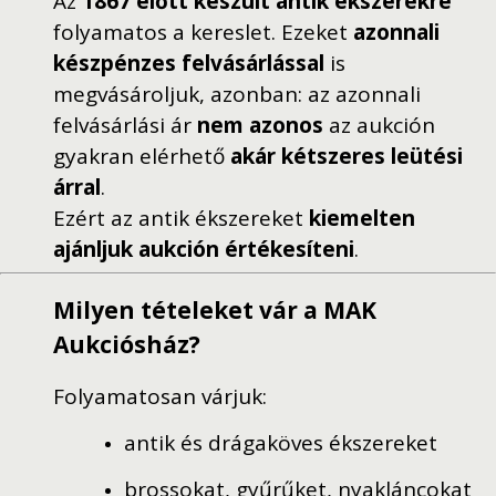
Az
1867 előtt készült antik ékszerekre
folyamatos a kereslet. Ezeket
azonnali
készpénzes felvásárlással
is
megvásároljuk, azonban: az azonnali
felvásárlási ár
nem azonos
az aukción
gyakran elérhető
akár kétszeres leütési
árral
.
Ezért az antik ékszereket
kiemelten
ajánljuk aukción értékesíteni
.
Milyen tételeket vár a MAK
Aukciósház?
Folyamatosan várjuk:
antik és drágaköves ékszereket
brossokat, gyűrűket, nyakláncokat