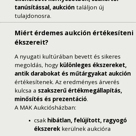
tanúsítással, aukción
találjon új
tulajdonosra.
Miért érdemes aukción értékesíteni
ékszereit?
A nyugati kultúrában bevett és sikeres
megoldás, hogy
különleges ékszereket,
antik darabokat és műtárgyakat aukción
értékesítenek. Az eredményes árverés
kulcsa a
szakszerű értékmegállapítás,
minősítés és prezentáció
.
A MAK Aukciósházban:
csak
hibátlan, felújított, ragyogó
ékszerek
kerülnek aukcióra