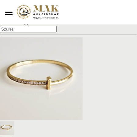
1
1 - 5 elem a(z) 5 találatból