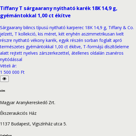
Tiffany T sárgaarany nyitható karék 18K 14,9 g,
gyémántokkal 1,00 ct ékítve
Sárgaarany bilincs típusú nyitható karperec 18K 14,9 g, Tiffany & Co.
jelzett, T kollekció, kis méret, két enyhén aszimmetrikusan ívelt
részre nyitható vékony karék, egyik részén sorban foglalt apró
természetes gyémántokkal 1,00 ct ékítve, T-formájú díszítőeleme
alatt rejtett nyelves zárszerkezettel, átellenes oldalán zsanéros
nyitódással
Vételi ár
:
1 500 000 Ft
cím
Magyar Aranykereskedő Zrt.
Ékszeraukciós Ház
1137 Budapest, Vígszínház utca 5.
Telefon