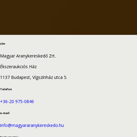
cím
Magyar Aranykereskedő Zrt.
Ékszeraukciós Ház
1137 Budapest, Vígszínház utca 5.
Telefon
+36-20 975-0846
e-mail
info@magyararanykereskedo.hu