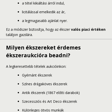
a tétel kikiáltási árról indul,
licitálással emelkedik az ár,
a legmagasabb ajánlat nyer.
Ez a módszer biztosítja, hogy az ékszer
valós piaci értéken
találjon gazdára.
Milyen ékszereket érdemes
ékszeraukcióra beadni?
A legkeresettebb tételek aukcióinkon:
Gyémánt ékszerek
Színes drágaköves ékszerek
Antik ékszerek (1867 előtti darabok)
Szecessziós és Art Deco ékszerek
Különleges ötvös munkák