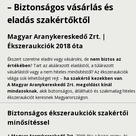
– Biztonságos vásárlás és
eladás szakértőktől
Magyar Aranykereskedő Zrt. |
Ékszeraukciók 2018 óta
Ékszert szeretne eladni vagy vásárolni, de
nem biztos az
értékében
? Tart az alulárazott eladástól, a túlárazott
vásárlástól vagy a nem hiteles minősítéstől? Az ékszeraukciók
világa sok lehetőséget rejt –
ha szakértő kezekben van
.
A Magyar Aranykereskedő Zrt. megoldást kínál
mindazoknak
, akik biztonságos, átlátható és szakmailag hiteles
ékszeraukciót keresnek Magyarországon.
Biztonságos ékszeraukciók szakértői
minősítéssel
A
Magyar Aranykereskedő Zrt.
2009 óta a hazai arany- és