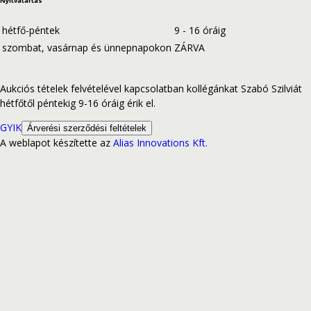
Nyitvatartás
hétfő-péntek
9 - 16 óráig
szombat, vasárnap és ünnepnapokon
ZÁRVA
Aukciós tételek felvételével kapcsolatban kollégánkat Szabó Szilviát
hétfőtől péntekig 9-16 óráig érik el.
GYIK
Árverési szerződési feltételek
A weblapot készítette az
Alias Innovations Kft.