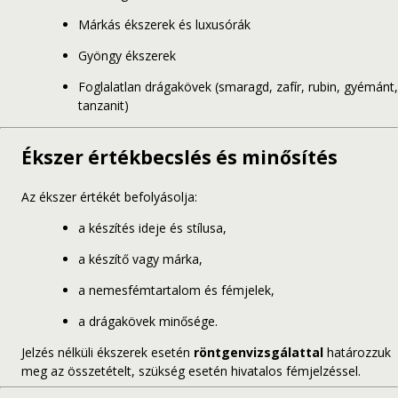
Márkás ékszerek és luxusórák
Gyöngy ékszerek
Foglalatlan drágakövek (smaragd, zafír, rubin, gyémánt,
tanzanit)
Ékszer értékbecslés és minősítés
Az ékszer értékét befolyásolja:
a készítés ideje és stílusa,
a készítő vagy márka,
a nemesfémtartalom és fémjelek,
a drágakövek minősége.
Jelzés nélküli ékszerek esetén
röntgenvizsgálattal
határozzuk
meg az összetételt, szükség esetén hivatalos fémjelzéssel.