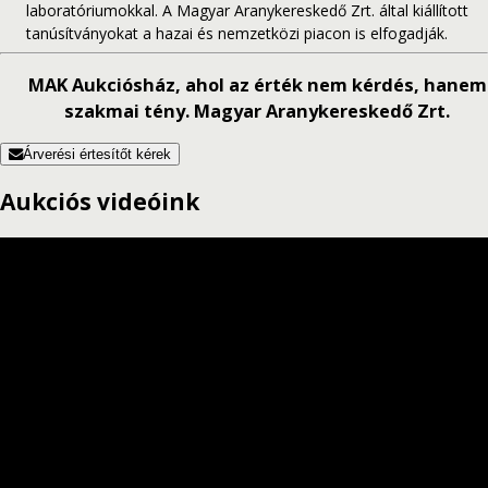
laboratóriumokkal. A Magyar Aranykereskedő Zrt. által kiállított
tanúsítványokat a hazai és nemzetközi piacon is elfogadják.
MAK Aukciósház, ahol az érték nem kérdés, hanem
szakmai tény. Magyar Aranykereskedő Zrt.
Árverési értesítőt kérek
Aukciós videóink