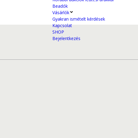
Beadók
Vásárlók
Gyakran ismételt kérdések
Kapcsolat
SHOP
Bejelentkezés