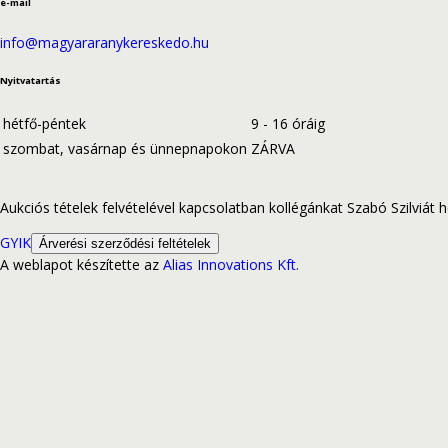
e-mail
info@magyararanykereskedo.hu
Nyitvatartás
hétfő-péntek
9 - 16 óráig
szombat, vasárnap és ünnepnapokon
ZÁRVA
Aukciós tételek felvételével kapcsolatban kollégánkat Szabó Szilviát hé
GYIK
Árverési szerződési feltételek
A weblapot készítette az
Alias Innovations Kft.