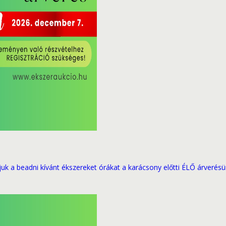
rjuk a beadni kívánt ékszereket órákat a karácsony előtti ÉLŐ árverésü