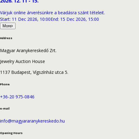
2026. 12. 11 - 15.
Várjuk online árverésünkre a beadásra szánt tételeit.
Start
:
11 Dec 2026, 10:00
End
:
15 Dec 2026, 15:00
More
Address
Magyar Aranykereskedő Zrt.
Jewelry Auction House
1137 Budapest, Vígszínház utca 5.
Phone
+36-20 975-0846
e-mail
info@magyararanykereskedo.hu
Opening Hours