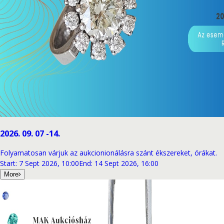
2026. 09. 07 -14.
Folyamatosan várjuk az aukcionionálásra szánt ékszereket, órákat.
Start
:
7 Sept 2026, 10:00
End
:
14 Sept 2026, 16:00
More